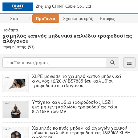
Zhejiang CHINT Cable Co., Ltd
Σπίτι
Προϊόντα
Σχετικά με εμάς
Επαφές
Ποιότητα
χαμηλός καπνός μηδενικά καλώδιο τροφοδοσίας
αλόγονου
προμηθευτής.
(53)
XLPE μόνωσε το χαμηλό καπνό μηδενικά
αγωγός 12/20kV BS7835 $cu καλωδίου
τροφοδοσίας αλόγονου
Υπόγεια καλώδια τροφοδοσίας LSZH,
εκτιμημένη καλώδιο τροφοδοσίας τάση
8.7/15kV των MV
Χαμηλός καπνός μηδενικά αγωγών χαλκού
μόνωση καλωδίου τροφοδοσίας 18/30kV XLPE
αλόγονου