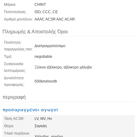
Μάρκα:
CHINT
Πιστοποίηση:
ISO, CCC, CE
Αριθμό μοντέλου:
AAAC ACSR AAC ACAR
Πληρωμής & Αποστολής Όροι
Ποσότητα
Διαπραγματεύσιμο
παραγγελίας min:
Τιμή:
negotiable
Συσκευασία
Ξύλινο εξέλικτρο, εξέλικτρο χάλυβα
λεπτομέρειες:
Δυνατότητα
500km/month
προσφοράς:
περιγραφή
προσαραγμένοι αγωγοί
Τάση ACSR:
LV, MV, Hv
Θύρα:
Σαγκάη
Υλικό πυρήνων
Χάλυβας, αργίλιο