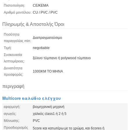
Πιστοποίηση:
CE/KEMA
Αριθμό μοντέλου:
CU / PVC / PVC
Πληρωμής & Αποστολής Όροι
Ποσότητα
Διαπραγματεύσιμο
παραγγελίας min:
Τιμή:
negotiable
Συσκευασία
ξύλινο τύμπανο ή polywood τύμπανο
λεπτομέρειες:
Δυνατότητα
1000KM ΤΟ ΜΗΝΑ
προσφοράς:
περιγραφή
Multicore καλώδιο ελέγχου
εφαρμογή:
βιομηχανική μηχανή
αγωγός:
χαλκός class1 ή 2 ή 5
Μόνωσης:
PVC
Προσδιορισμός
5core και κατωτέρω με το χρώμα, και 6cores ή