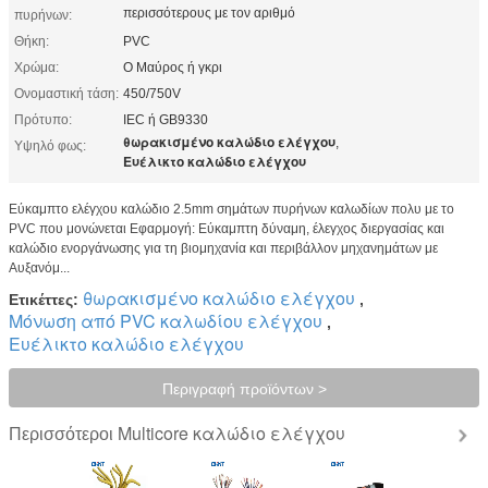
περισσότερους με τον αριθμό
πυρήνων:
Θήκη:
PVC
Χρώμα:
Ο Μαύρος ή γκρι
Ονομαστική τάση:
450/750V
Πρότυπο:
IEC ή GB9330
θωρακισμένο καλώδιο ελέγχου
,
Υψηλό φως:
Ευέλικτο καλώδιο ελέγχου
Εύκαμπτο ελέγχου καλώδιο 2.5mm σημάτων πυρήνων καλωδίων πολυ με το
PVC που μονώνεται Εφαρμογή: Εύκαμπτη δύναμη, έλεγχος διεργασίας και
καλώδιο ενοργάνωσης για τη βιομηχανία και περιβάλλον μηχανημάτων με
Αυξανόμ...
θωρακισμένο καλώδιο ελέγχου
Ετικέττες:
,
Μόνωση από PVC καλωδίου ελέγχου
,
Ευέλικτο καλώδιο ελέγχου
Περιγραφή προϊόντων >
Multicore καλώδιο ελέγχου
Περισσότεροι